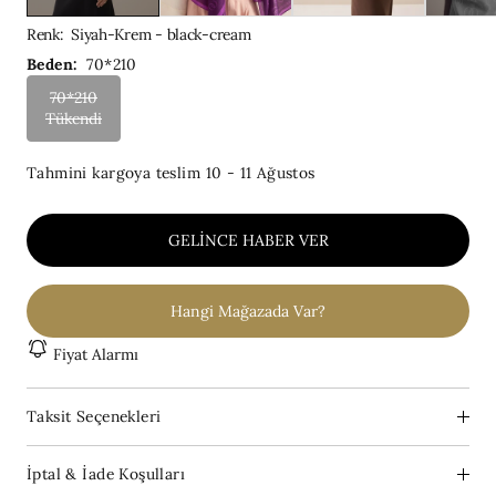
Renk
:
Siyah-Krem - black-cream
Beden:
70*210
70*210
Tükendi
Tahmini kargoya teslim
10 - 11 Ağustos
GELINCE HABER VER
Hangi Mağazada Var?
Fiyat Alarmı
Taksit Seçenekleri
İptal & İade Koşulları