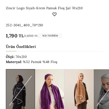
Zincir Logo Siyah-Krem Pamuk Floş Şal 70x210
252-3041_400_70*210
1,790
TL
3,690
TL
%51 İNDIRIM
Ürün Özellikleri
Ölçü:
70x210
Materyal:
%52 Pamuk %48 Floş