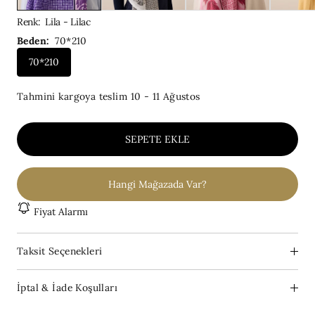
Renk
:
Lila - Lilac
Beden:
70*210
70*210
Tahmini kargoya teslim
10 - 11 Ağustos
SEPETE EKLE
Hangi Mağazada Var?
Fiyat Alarmı
Taksit Seçenekleri
İptal & İade Koşulları