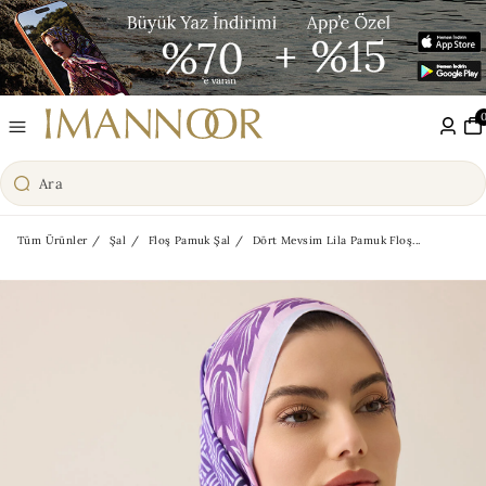
Tüm Ürünler
Şal
Floş Pamuk Şal
Dört Mevsim Lila Pamuk Floş...