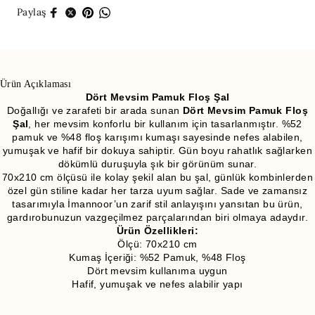
Paylaş
Ürün Açıklaması
Dört Mevsim Pamuk Floş Şal
Doğallığı ve zarafeti bir arada sunan
Dört Mevsim Pamuk Floş
Şal
, her mevsim konforlu bir kullanım için tasarlanmıştır. %52
pamuk ve %48 floş karışımı kumaşı sayesinde nefes alabilen,
yumuşak ve hafif bir dokuya sahiptir. Gün boyu rahatlık sağlarken
dökümlü duruşuyla şık bir görünüm sunar.
70x210 cm ölçüsü ile kolay şekil alan bu şal, günlük kombinlerden
özel gün stiline kadar her tarza uyum sağlar. Sade ve zamansız
tasarımıyla İmannoor’un zarif stil anlayışını yansıtan bu ürün,
gardırobunuzun vazgeçilmez parçalarından biri olmaya adaydır.
Ürün Özellikleri:
Ölçü: 70x210 cm
Kumaş İçeriği: %52 Pamuk, %48 Floş
Dört mevsim kullanıma uygun
Hafif, yumuşak ve nefes alabilir yapı