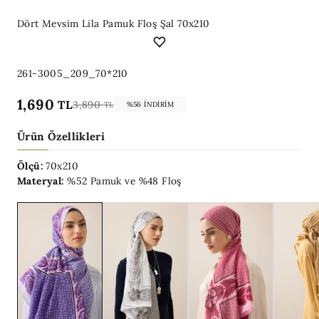
Dört Mevsim Lila Pamuk Floş Şal 70x210
261-3005_209_70*210
1,690
TL
3,890
TL
%56 İNDIRIM
Ürün Özellikleri
Ölçü:
70x210
Materyal:
%52 Pamuk ve %48 Floş