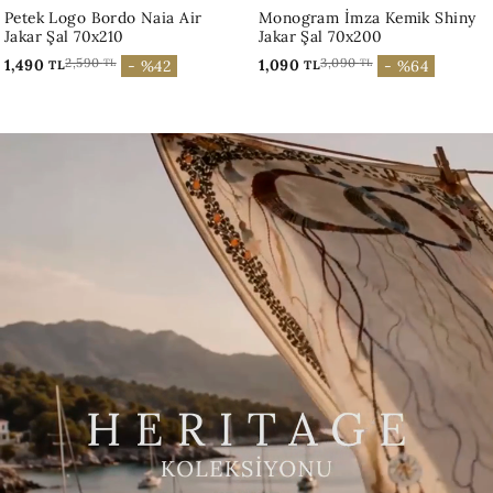
Monogram İmza Kemik Shiny
Dama Desen Bordo Naia Eşarp
Jakar Şal 70x200
95x95
1,090
3,090
1,290
2,890
TL
TL
- %64
- %55
TL
TL