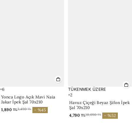
+1
TÜKENMEK ÜZERE
+2
Saksılar Sarı Yaz Çantası
Havuz Çiçeği Beyaz Şifon İpek
7,490
12,990
TL
- %42
TL
Şal 70x210
4,790
10,090
TL
- %52
TL