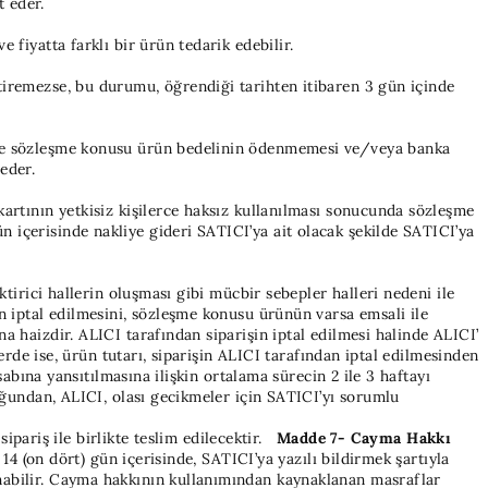
t eder.
fiyatta farklı bir ürün tedarik edebilir.
tiremezse, bu durumu, öğrendiği tarihten itibaren 3 gün içinde
enle sözleşme konusu ürün bedelinin ödenmemesi ve/veya banka
eder.
artının yetkisiz kişilerce haksız kullanılması sonucunda sözleşme
içerisinde nakliye gideri SATICI’ya ait olacak şekilde SATICI’ya
tirici hallerin oluşması gibi mücbir sebepler halleri nedeni ile
n iptal edilmesini, sözleşme konusu ürünün varsa emsali ile
 haizdir. ALICI tarafından siparişin iptal edilmesi halinde ALICI’
erde ise, ürün tutarı, siparişin ALICI tarafından iptal edilmesinden
abına yansıtılmasına ilişkin ortalama sürecin 2 ile 3 haftayı
uğundan, ALICI, olası gecikmeler için SATICI’yı sorumlu
ipariş ile birlikte teslim edilecektir.
Madde 7- Cayma Hakkı
14 (on dört) gün içerisinde, SATICI’ya yazılı bildirmek şartıyla
nabilir. Cayma hakkının kullanımından kaynaklanan masraflar