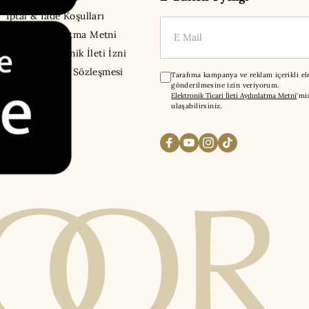
İptal & İade Koşulları
E-Mail
KVKK Aydınlatma Metni
Ticari Elektronik İleti İzni
Mesafeli Satış Sözleşmesi
Tarafıma kampanya ve reklam içerikli ele
gönderilmesine izin veriyorum.
Elektronik Ticari İleti Aydınlatma Metni
'mi
ulaşabilirsiniz.