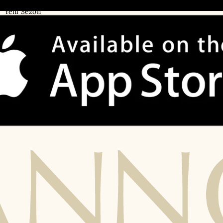
• Emaar AVM
Yeni Sezon
• Galataport
Eşarp
• Akbatı AVM
Şal
• Viaport AVM
Giyim
Satış Noktalarımız
Aksesuarlar
Imannoor Sultans Club
Özel Koleksiyonlar
Sıkça Sorulan Sorular