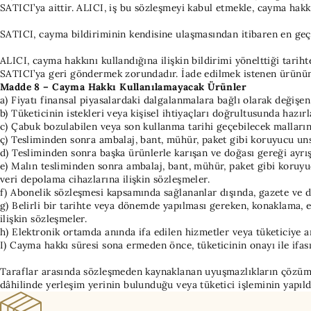
SATICI’ya aittir. ALICI, iş bu sözleşmeyi kabul etmekle, cayma hakk
SATICI, cayma bildiriminin kendisine ulaşmasından itibaren en geç
ALICI, cayma hakkını kullandığına ilişkin bildirimi yönelttiği tarihte
SATICI’ya geri göndermek zorundadır. İade edilmek istenen ürünün 
Madde 8 – Cayma Hakkı Kullanılamayacak Ürünler
a) Fiyatı finansal piyasalardaki dalgalanmalara bağlı olarak değişe
b) Tüketicinin istekleri veya kişisel ihtiyaçları doğrultusunda hazır
c) Çabuk bozulabilen veya son kullanma tarihi geçebilecek malların 
ç) Tesliminden sonra ambalaj, bant, mühür, paket gibi koruyucu unsu
d) Tesliminden sonra başka ürünlerle karışan ve doğası gereği ayrı
e) Malın tesliminden sonra ambalaj, bant, mühür, paket gibi koruyu
veri depolama cihazlarına ilişkin sözleşmeler.
f) Abonelik sözleşmesi kapsamında sağlananlar dışında, gazete ve der
g) Belirli bir tarihte veya dönemde yapılması gereken, konaklama, 
ilişkin sözleşmeler.
h) Elektronik ortamda anında ifa edilen hizmetler veya tüketiciye a
I) Cayma hakkı süresi sona ermeden önce, tüketicinin onayı ile ifas
Taraflar arasında sözleşmeden kaynaklanan uyuşmazlıkların çözümünde
dâhilinde yerleşim yerinin bulunduğu veya tüketici işleminin yapıld