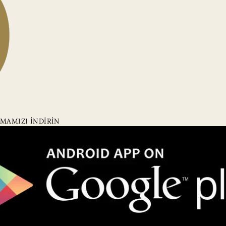
MAMIZI İNDİRİN
Kategoriler
Kurumsal
Tüm Ürünler
Hakkımızda
Online'a Özel
Mağazalarımız