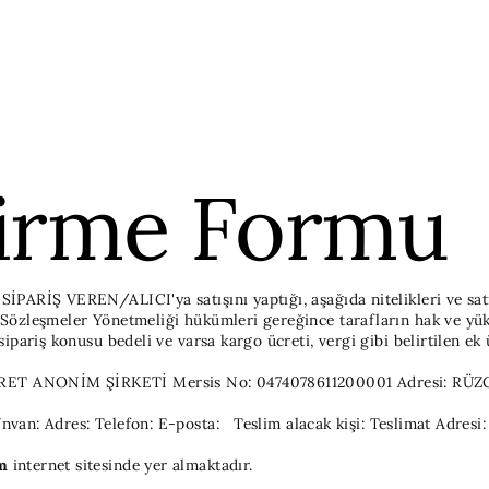
dirme Formu
PARİŞ VEREN/ALICI'ya satışını yaptığı, aşağıda nitelikleri ve satış f
 Sözleşmeler Yönetmeliği hükümleri gereğince tarafların hak ve yü
sipariş konusu bedeli ve varsa kargo ücreti, vergi gibi belirtilen 
ARET ANONİM ŞİRKETİ
Mersis No: 0474078611200001
Adresi: RÜ
nvan:
Adres:
Telefon:
E-posta:
Teslim alacak kişi:
Teslimat Adresi:
m
internet sitesinde yer almaktadır.