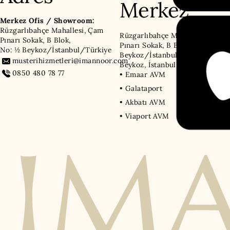
Merkez
Merkez Ofis / Showroom:
Rüzgarlıbahçe Mahallesi, Çam
Rüzgarlıbahçe Mahallesi, Çam
Pınarı Sokak, B Blok,
Pınarı Sokak, B Blok, No: ½
No: ½ Beykoz/İstanbul/Türkiye
Beykoz/İstanbul/Türkiye,
musterihizmetleri@imannoor.com
Beykoz, İstanbul
0850 480 78 77
• Emaar AVM
• Galataport
• Akbatı AVM
• Viaport AVM