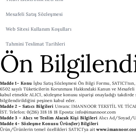
Mesafeli Satış Sözleşmesi
Web Sitesi Kullanım Koşulları
Tahmini Teslimat Tarihleri
Ön Bilgilen
Madde 1- Konu
İşbu Satış Sözleşmesi Ön Bilgi Formu, SATICI'nın, Sİ
6502 sayılı Tüketicilerin Korunması Hakkındaki Kanun ve Mesafeli
kabul etmekle ALICI, sözleşme konusu siparişi onayladığı takdirde 
bilgilendirildiğini peşinen kabul eder.
Madde 2 – Satıcı Bilgileri
Unvanı: IMANNOOR TEKSTİL VE TİC
İST.
Telefon: 0(216) 318 18 18
Eposta: info@imannoor.com
Madde 3 – Alıcı ve Teslim Alacak Kişi Bilgileri
Alıcı
Ad/Soyad/U
Madde 4- Sözleşme Konusu Ürün(ler) Bilgileri
Ürün/Ürünlerin temel özellikleri SATICI’ya ait
www.imannoor.co