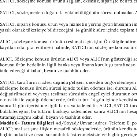
SATICI, sözleşme konusu ürünü sağlam, eksiksiz, siparişte belirtile
SATICI, sözleşmeden doğan ifa yükümlülüğünün süresi dolmadan ALICI’
SATICI, sipariş konusu ürün veya hizmetin yerine getirilmesinin i
yazılı olarak tüketiciye bildireceğini, 14 günlük süre içinde toplam
ALICI, sözleşme konusu ürünün teslimatı için işbu Ön Bilgilendi
kayıtlarında iptal edilmesi halinde, SATICI’nın sözleşme konusu ü
ALICI, Sözleşme konusu ürünün ALICI veya ALICI’nın gösterdiği adre
konusu ürün bedelinin ilgili banka veya finans kuruluşu tarafında
iade edeceğini kabul, beyan ve taahhüt eder.
SATICI, tarafların iradesi dışında gelişen, önceden öngörülemeyen v
sözleşme konusu ürünü süresi içinde teslim edemez ise, durumu ALIC
değiştirilmesini ve/veya teslimat süresinin engelleyici durumun or
nın nakit ile yaptığı ödemelerde, ürün tutarı 14 gün içinde kendisin
sonra 14 gün içerisinde ilgili bankaya iade edilir. ALICI, SATICI ta
bulabileceğini, bu tutarın bankaya iadesinden sonra ALICI’nın hesa
tutamayacağını kabul, beyan ve taahhüt eder.
Madde 6- Fatura Bilgileri
Ad/Soyad/Unvan:
Adres:
Telefon:
E-po
ALICI; mal satışına ilişkin mesafeli sözleşmelerde, ürünün kendisine
hiçbir hukuki ve cezai sorumluluk üstlenmeksizin ve hiçbir gerek