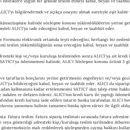
n niteliklere uygun bir şekilde teslim etmeyi kabul, beyan ve taahhü
yı bilgilendirmek ve açıkça onayını almak suretiyle eşit kalite ve 
mkânsızlaşması halinde sözleşme konusu yükümlülüklerini yerine ge
 bedeli ALICI’ya iade edeceğini kabul, beyan ve taahhüt eder.
rme Formunu elektronik ortamda teyit edeceğini, herhangi bir ned
rünü teslim yükümlülüğünün sona ereceğini kabul, beyan ve taahhüt 
steki kişi ve/veya kuruluşa tesliminden sonra ALICI'ya ait kredi k
n SATICI'ya ödenmemesi halinde, ALICI Sözleşme konusu ürünü 3 gün 
e tarafların borçlarını yerine getirmesini engelleyici ve/veya gecik
I'ya bildireceğini kabul, beyan ve taahhüt eder. ALICI da siparişi
tadan kalkmasına kadar ertelenmesini SATICI’ dan talep etme hakkına
e nakden ve defaten ödenir. ALICI’nın kredi kartı ile yaptığı ödemel
rafından kredi kartına iade edilen tutarın banka tarafından ALICI hes
plarına yansıması halinin tamamen banka işlem süreci ile ilgili old
sta:
Fatura teslim: Fatura sipariş teslimatı sırasında fatura adresine s
 veya gösterdiği adresteki kişi/kuruluşa teslim tarihinden itibaren 
çe göstermeksizin malı reddederek sözleşmeden cayma hakkını kulla