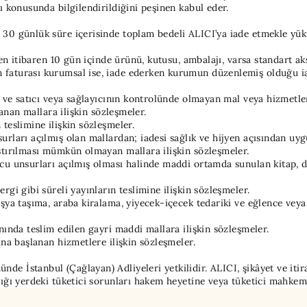
ı konusunda bilgilendirildiğini peşinen kabul eder.
 30 günlük süre içerisinde toplam bedeli ALICI’ya iade etmekle yü
n itibaren 10 gün içinde ürünü, kutusu, ambalajı, varsa standart aksesu
faturası kurumsal ise, iade ederken kurumun düzenlemiş olduğu iad
n ve satıcı veya sağlayıcının kontrolünde olmayan mal veya hizmetler
lanan mallara ilişkin sözleşmeler.
teslimine ilişkin sözleşmeler.
rları açılmış olan mallardan; iadesi sağlık ve hijyen açısından uyg
ştırılması mümkün olmayan mallara ilişkin sözleşmeler.
cu unsurları açılmış olması halinde maddi ortamda sunulan kitap, di
gi gibi süreli yayınların teslimine ilişkin sözleşmeler.
eşya taşıma, araba kiralama, yiyecek-içecek tedariki ve eğlence ve
nında teslim edilen gayri maddi mallara ilişkin sözleşmeler.
ına başlanan hizmetlere ilişkin sözleşmeler.
 İstanbul (Çağlayan) Adliyeleri yetkilidir. ALICI, şikâyet ve itira
ığı yerdeki tüketici sorunları hakem heyetine veya tüketici mahkeme