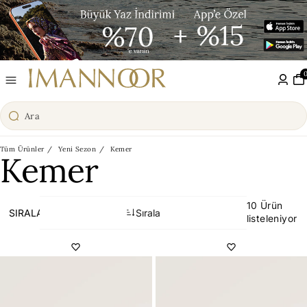
Tüm Ürünler
Yeni Sezon
Kemer
Kemer
10 Ürün
SIRALA
Sırala
listeleniyor