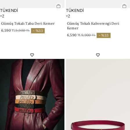
TÜKENDİ
TÜKENDİ
+2
+2
Gümüş Tokalı Taba Deri Kemer
Gümüş Tokalı Kahverengi Deri
Kemer
6,590
9,900
TL
TL
- %33
6,590
9,900
TL
TL
- %33