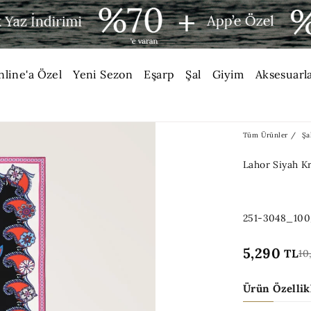
nline'a Özel
Yeni Sezon
Eşarp
Şal
Giyim
Aksesuarl
Tüm Ürünler
Şa
Lahor Siyah Kr
251-3048_100
5,290
TL
10
Ürün Özellik