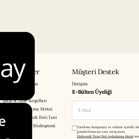
Sözleşmeler
Müşteri Destek
Gizlilik Politikası
İletişim
E-Bülten Üyeliği
Çerez Politikası
İptal & İade Koşulları
E-Mail
KVKK Aydınlatma Metni
Ticari Elektronik İleti İzni
Mesafeli Satış Sözleşmesi
Tarafıma kampanya ve reklam içerikli ele
gönderilmesine izin veriyorum.
Elektronik Ticari İleti Aydınlatma Metni
'mi