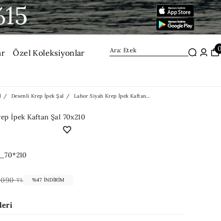
ar
Özel Koleksiyonlar
l
Desenli Krep İpek Şal
Lahor Siyah Krep İpek Kaftan...
ep İpek Kaftan Şal 70x210
_70*210
,090
TL
%47 İNDIRIM
leri