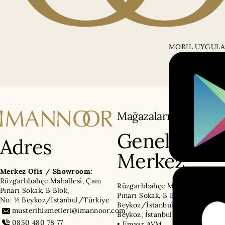
MOBİL UYGULA
Mağazalarımız
Genel
Adres
Merkez
Merkez Ofis / Showroom:
Rüzgarlıbahçe Mahallesi, Çam
Rüzgarlıbahçe Mahallesi, Çam
Pınarı Sokak, B Blok,
Pınarı Sokak, B Blok, No: ½
No: ½ Beykoz/İstanbul/Türkiye
Beykoz/İstanbul/Türkiye,
musterihizmetleri@imannoor.com
Beykoz, İstanbul
0850 480 78 77
• Emaar AVM