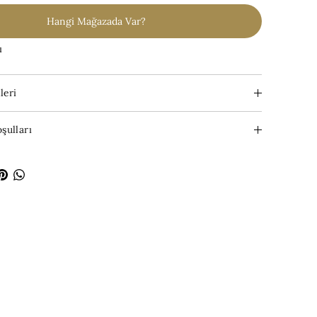
Hangi Mağazada Var?
ı
leri
şulları