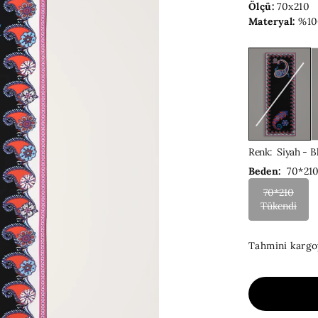
Ölçü:
70x210
Materyal:
%100
Renk
:
Siyah - B
Beden:
70*21
70*210
Tükendi
Tahmini kargo