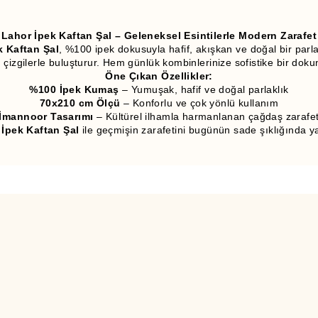
Lahor İpek Kaftan Şal – Geleneksel Esintilerle Modern Zarafet
k Kaftan Şal
, %100 ipek dokusuyla hafif, akışkan ve doğal bir parl
zgilerle buluşturur. Hem günlük kombinlerinize sofistike bir dokun
Öne Çıkan Özellikler:
%100 İpek Kumaş
– Yumuşak, hafif ve doğal parlaklık
70x210 cm Ölçü
– Konforlu ve çok yönlü kullanım
İmannoor Tasarımı
– Kültürel ilhamla harmanlanan çağdaş zarafe
 İpek Kaftan Şal
ile geçmişin zarafetini bugünün sade şıklığında y