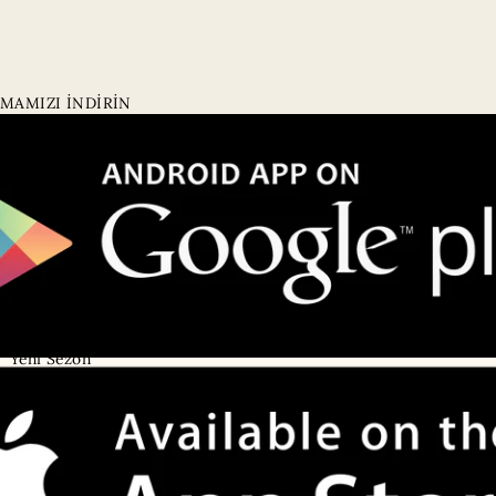
MAMIZI İNDİRİN
Kategoriler
Kurumsal
Tüm Ürünler
Hakkımızda
Online'a Özel
Mağazalarımız
• Emaar AVM
Yeni Sezon
• Galataport
Eşarp
• Akbatı AVM
Şal
• Viaport AVM
Giyim
Satış Noktalarımız
Aksesuarlar