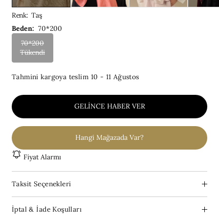
Renk
:
Taş
Beden:
70*200
70*200
Tükendi
Tahmini kargoya teslim
10 - 11 Ağustos
GELINCE HABER VER
Hangi Mağazada Var?
Fiyat Alarmı
Taksit Seçenekleri
İptal & İade Koşulları