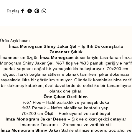
Paylaş
Ürün Açıklaması
İmza Monogram Shiny Jakar Şal – Işıltılı Dokunuşlarla
Zamansız Şıklık
İmannoor’un özgün
İmza Monogram
desenleriyle tasarlanan İmza
Monogram Shiny Jakar Şal, %67 floş ve %33 pamuk içeriğiyle hafif
parlak yapısını doğal bir yumuşaklıkla buluşturuyor. 70x200 cm
ölçüsü, farklı bağlama stillerine olanak tanırken; jakar dokuması
sayesinde lüks bir görünüm sunuyor. Gündelik kombinlerinize zarif
bir dokunuş katarken, özel davetlerde de sofistike bir tamamlayıcı
olarak öne çıkar.
Öne Çıkan Özellikler:
%67 Floş – Hafif parlaklık ve yumuşak doku
%33 Pamuk – Nefes alabilir ve konforlu yapı
70x200 cm Ölçü – Fonksiyonel ve zarif boyut
İmza Monogram Jakar Desen
– Şık ve dikkat çekici detaylar
İmannoor Tasarımı – Zamansız ve zarif bir stil
İmza Monogram Shiny Jakar Şal
ile stilinize modern, göz alıcı ve