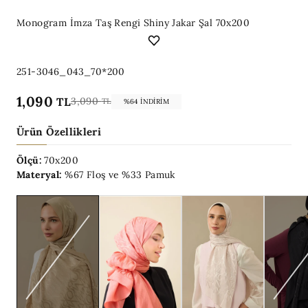
Monogram İmza Taş Rengi Shiny Jakar Şal 70x200
251-3046_043_70*200
1,090
TL
3,090
TL
%64 İNDIRIM
Ürün Özellikleri
Ölçü:
70x200
Materyal:
%67 Floş ve %33 Pamuk