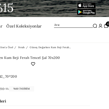
ar
Özel Koleksiyonlar
line'a Özel
Ferah
Güneş Doğarken Kum Beji Ferah...
n Kum Beji Ferah Tencel Şal 70x200
42_70*200
490
TL
%60 İNDIRIM
leri