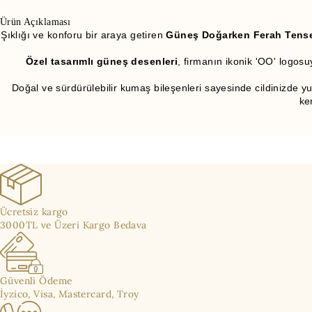
Ürün Açıklaması
Şıklığı ve konforu bir araya getiren
Güneş Doğarken Ferah Tense
Özel tasarımlı güneş desenleri
, firmanın ikonik 'OO' logos
Doğal ve sürdürülebilir kumaş bileşenleri sayesinde cildinizde 
ke
Ücretsiz kargo
3000TL ve Üzeri Kargo Bedava
Güvenli Ödeme
İyzico, Visa, Mastercard, Troy