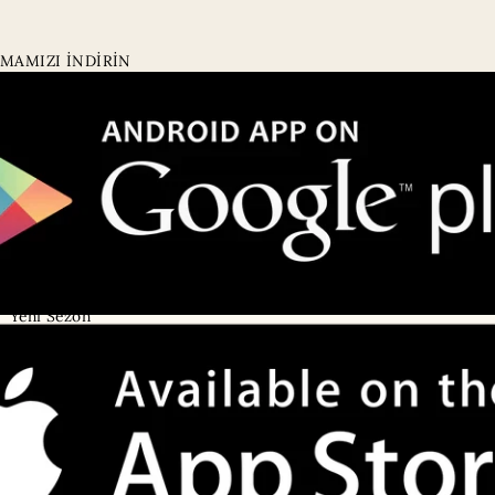
MAMIZI İNDİRİN
Kategoriler
Kurumsal
Tüm Ürünler
Hakkımızda
Online'a Özel
Mağazalarımız
• Emaar AVM
Yeni Sezon
• Galataport
Eşarp
• Akbatı AVM
Şal
• Viaport AVM
Giyim
Satış Noktalarımız
Aksesuarlar
Imannoor Sultans Club
Özel Koleksiyonlar
Sıkça Sorulan Sorular