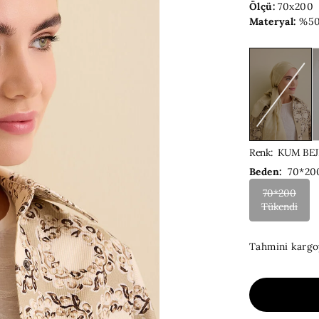
Ölçü:
70x200
Materyal:
%50
Renk
:
KUM BEJ
Beden:
70*20
70*200
Tükendi
Tahmini kargo