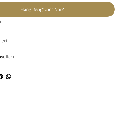
Hangi Mağazada Var?
ı
leri
şulları