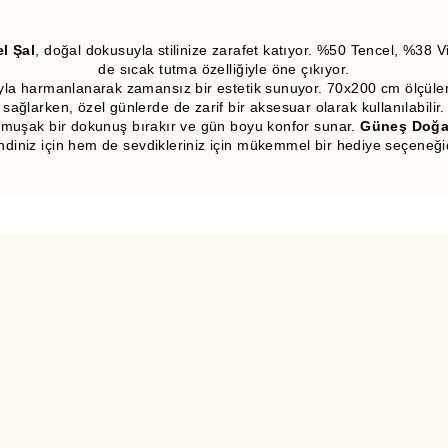
l Şal
, doğal dokusuyla stilinize zarafet katıyor. %50 Tencel, %38
de sıcak tutma özelliğiyle öne çıkıyor.
uyla harmanlanarak zamansız bir estetik sunuyor. 70x200 cm ölçüleri
sağlarken, özel günlerde de zarif bir aksesuar olarak kullanılabilir.
yumuşak bir dokunuş bırakır ve gün boyu konfor sunar.
Güneş Doğar
ndiniz için hem de sevdikleriniz için mükemmel bir hediye seçeneğid