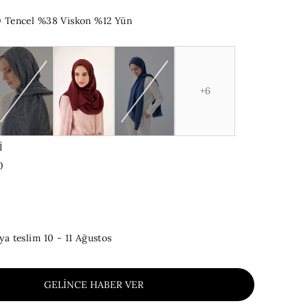
 Tencel %38 Viskon %12 Yün
+6
İ
0
ya teslim
10 - 11 Ağustos
GELINCE HABER VER