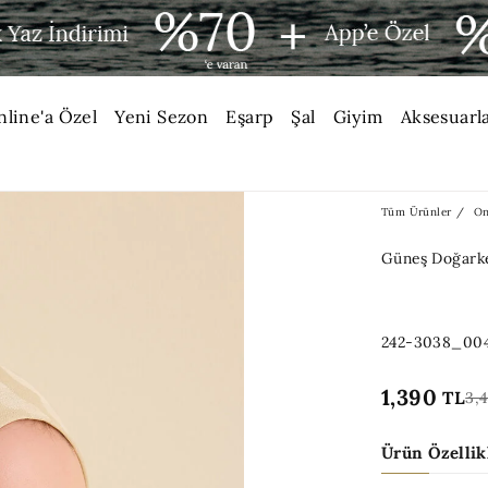
nline'a Özel
Yeni Sezon
Eşarp
Şal
Giyim
Aksesuarl
Tüm Ürünler
On
Güneş Doğarke
242-3038_00
1,390
TL
3,
Ürün Özellik