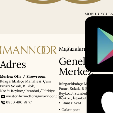
MOBİL UYGULA
Mağazalarımız
Genel
Adres
Merkez
Merkez Ofis / Showroom:
Rüzgarlıbahçe Mahallesi, Çam
Rüzgarlıbahçe Mahallesi, Çam
Pınarı Sokak, B Blok,
Pınarı Sokak, B Blok, No: ½
No: ½ Beykoz/İstanbul/Türkiye
Beykoz/İstanbul/Türkiye,
musterihizmetleri@imannoor.com
Beykoz, İstanbul
0850 480 78 77
• Emaar AVM
• Galataport