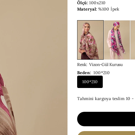
Ölçü:
100x210
Materyal:
%100 İpek
Renk
:
Vizon-Gül Kurusu
Beden:
100*210
100*210
Tahmini kargoya teslim
10 -