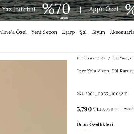
nline'a Özel
Yeni Sezon
Eşarp
Şal
Giyim
Aksesuarl
Tüm Ürünler
Şal
İpek Vual Şal
Dere Yolu Vizon-Gül Kurusu
261-2001_0055_100*210
5,790
TL
10,090
TL
%42 İ
Ürün Özellikleri