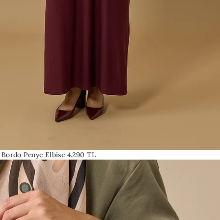
 Bordo Penye Elbise
4.290 TL