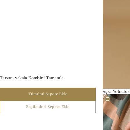
Tarzını yakala
Kombini Tamamla
Aşka Yolculuk
Stokta Yok
Tümünü Sepete Ekle
Seçilenleri Sepete Ekle