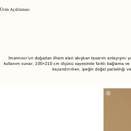
Ürün Açıklaması
İmannoor’un doğadan ilham alan akışkan tasarım anlayışını y
kullanım sunar; 100×210 cm ölçüsü sayesinde farklı bağlama ve sar
kazandırırken, ipeğin doğal parlaklığı v