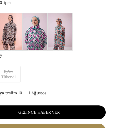
0 ipek
y
S/M
Tükendi
ya teslim
10 - 11 Ağustos
GELINCE HABER VER