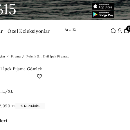
ar
Özel Koleksiyonlar
yim
Pijama
Pelenk Gri Tivil İpek Pijama...
il İpek Pijama Gömlek
4_L/XL
2,990
TL
%42 İNDIRIM
leri