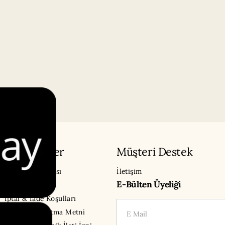
Sözleşmeler
Müşteri Destek
Gizlilik Politikası
İletişim
E-Bülten Üyeliği
Çerez Politikası
İptal & İade Koşulları
E-Mail
KVKK Aydınlatma Metni