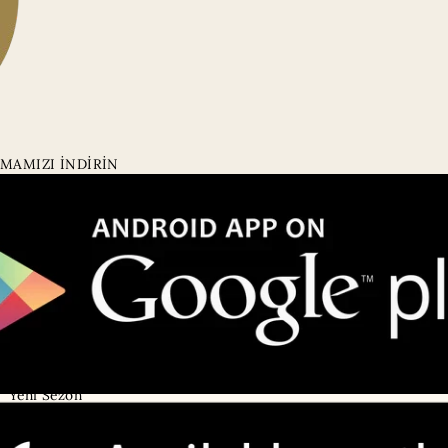
MAMIZI İNDİRİN
Kategoriler
Kurumsal
Tüm Ürünler
Hakkımızda
Online'a Özel
Mağazalarımız
• Emaar AVM
Yeni Sezon
• Galataport
Eşarp
• Akbatı AVM