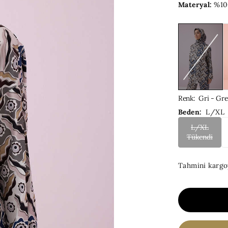
Materyal:
%10
Renk
:
Gri - Gre
Beden:
L/XL
L/XL
Tükendi
Tahmini kargo