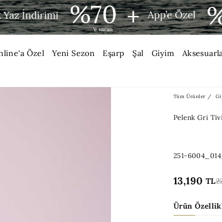
nline'a Özel
Yeni Sezon
Eşarp
Şal
Giyim
Aksesuarl
Tüm Ürünler
Gi
Pelenk Gri Tiv
251-6004_01
13,190
TL
2
Ürün Özellik