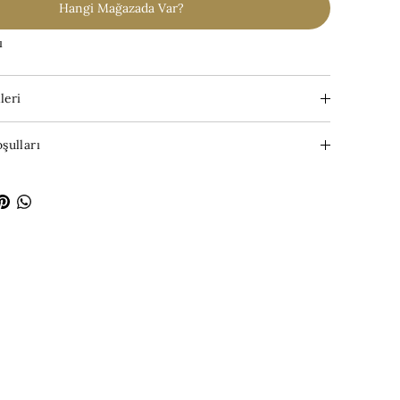
Hangi Mağazada Var?
ı
leri
şulları