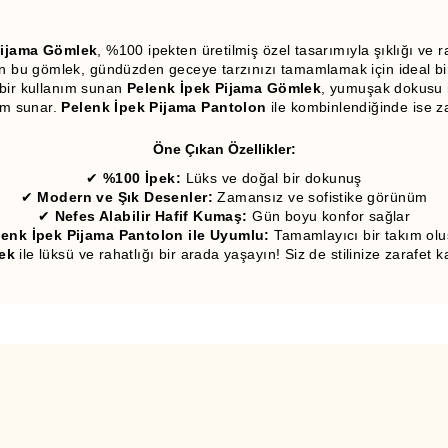
Pijama Gömlek
, %100 ipekten üretilmiş özel tasarımıyla şıklığı ve 
n bu gömlek, gündüzden geceye tarzınızı tamamlamak için ideal bir
bir kullanım sunan
Pelenk İpek Pijama Gömlek
, yumuşak dokusu il
im sunar.
Pelenk İpek Pijama Pantolon
ile kombinlendiğinde ise zar
Öne Çıkan Özellikler:
✔
%100 İpek:
Lüks ve doğal bir dokunuş
✔
Modern ve Şık Desenler:
Zamansız ve sofistike görünüm
✔
Nefes Alabilir Hafif Kumaş:
Gün boyu konfor sağlar
lenk İpek Pijama Pantolon ile Uyumlu:
Tamamlayıcı bir takım olu
ek
ile lüksü ve rahatlığı bir arada yaşayın! Siz de stilinize zarafet