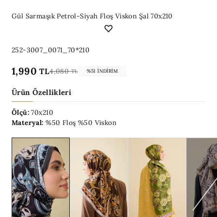
Gül Sarmaşık Petrol-Siyah Floş Viskon Şal 70x210
252-3007_0071_70*210
1,990
TL
4,080
TL
%51 İNDIRIM
Ürün Özellikleri
Ölçü:
70x210
Materyal:
%50 Floş %50 Viskon