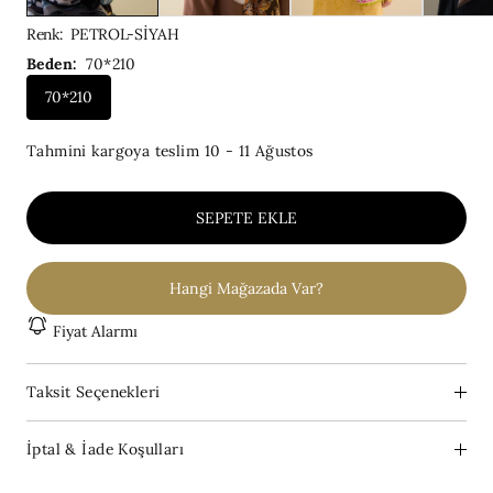
Renk
:
PETROL-SİYAH
Beden:
70*210
70*210
Tahmini kargoya teslim
10 - 11 Ağustos
SEPETE EKLE
Hangi Mağazada Var?
Fiyat Alarmı
Taksit Seçenekleri
İptal & İade Koşulları